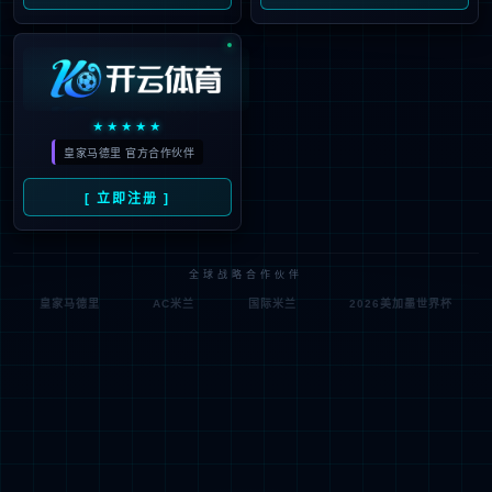
李珊
联系方式：
010-61853730
神州云科北京总部
联系人：费剑尧
联系方式：13522969135
联系地址：北京市海淀区上地九街9号数码科
技广场4楼401
神州云科济南办事处
联系人：张澜馨
联系方式：13661164811
联系地址：济南市高新区龙奥金座1号楼16层