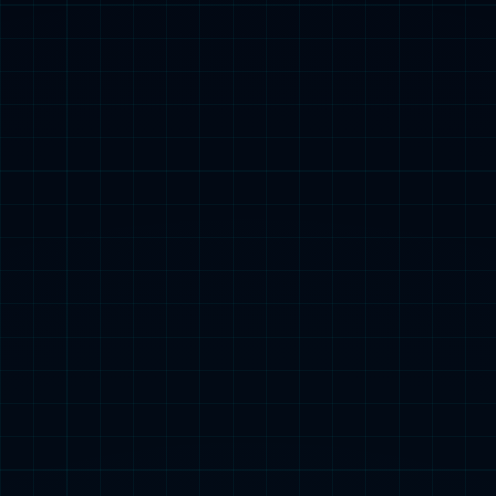
神州云科郑州办事处
联系人：巫乐雪（山西、河北）
联系方式：13141198388
联系地址：郑州市经三路68号2号楼18层（金
成国际D座）
神州云科长春办事处
联系人：罗四维
联系方式：18600698874
联系地址：长春市朝阳区红旗红旗街616号
2523
东区