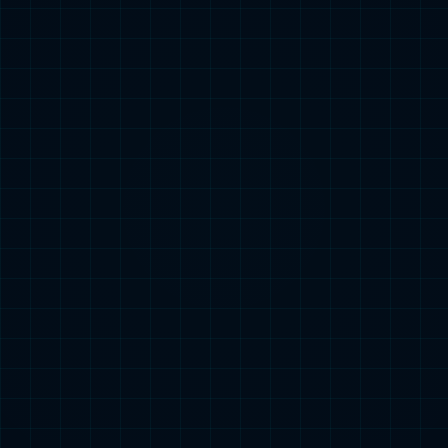
神州云科南京办事处
联系人：刘长进
联系方式：18512548498
联系地址：南京市江宁区金阳东街1号605
神州云科武汉办事处
联系人：刘长进
联系方式：18512548498
联系地址：武汉市洪山区(县)书城路46号金地
格林小城美茵2区D栋3单元1层3-101室
神州云科南昌办事处
联系人：梁文晖