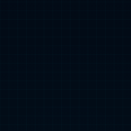
东区负责人
张佳鹏
联系方式：13917851574
神州云科上海办事处
联系人：彭浩
联系方式：13761115405
联系地址：上海市长宁区福泉路111号美狮贵
宾会MS092科技园
神州云科杭州办事处
联系人：梁文晖
联系方式：13600519360
联系地址：浙江省杭州市上城区机场路全福
弄口商务中心5层503