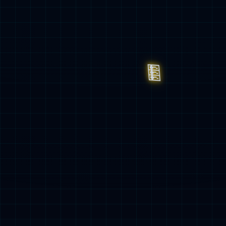
联系人：胡斌
联系方式：18081180099
联系地址：陕西省西安市碑林区环城南路东
段336号珠江时代广场2-6
.
神州云科新疆办事处
联系人：胡斌
联系方式：18081180099
联系地址：新疆乌鲁木齐市天山区光明路59
号时代广场A座
南区
南区负责人