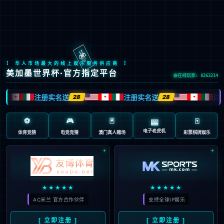
EN
北区
东区
西区
南区
运营商
大金融
云科安全
北区
北区负责人