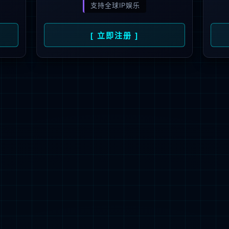
科安全
云科软件
云科网络
云科外设
NDP300VE
神州云科 NDP500 fo
NDP系列数据保护专
在企业IT部署中有几个
弱的迹象。首先，使...
查看详情