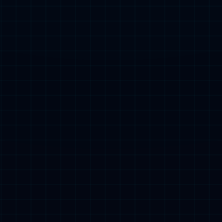
产品中心
技术服务与支持
伙伴认证培训
云科存储
服务介绍
伙伴注册入口
云科计算
产品公告
相关证书查询
云科安全
云科软件
数码
云科网络