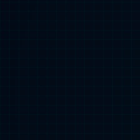
数据保护系统
神州云科华睿HDP 6210备
份一体机
查看详情