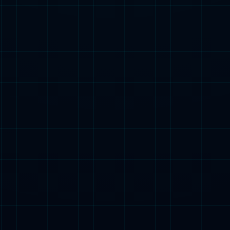
神州云科 NCS NDP400系
神州云科 NCS
列 存储系统
NDP600VS2&VS6系
查看详情
查看
神州云科 NCS NDP700系
神州云科 NCS NDP3
列 存储系统
查看详情
查看