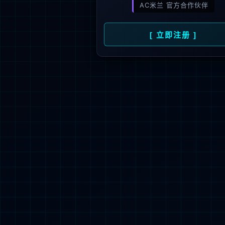
云科存储
云科计算
云
神州云科 NCS 
神州云科 NCS 
用存储设备提...
查看详情