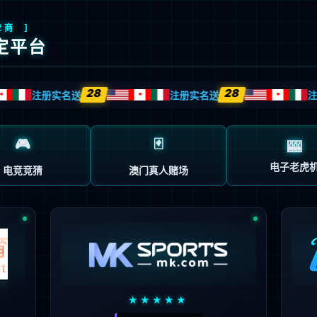
客户案例
解决方案
新闻中心
伙伴认证培训