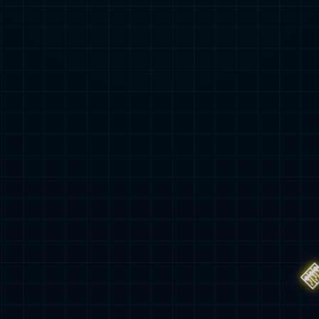
神州云科 DPS数据
神州云科 DATAVALET
件
查看详情
查看