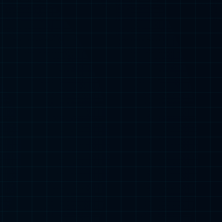
10备
神州云科华睿HDP 6600一
体机
详情
查看详情