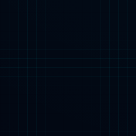
查看详情
投影机-工程投影机
神州云科CX-L69DU
查看详情