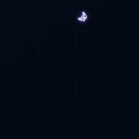
神州云科CX-L532US
详情
查看详情