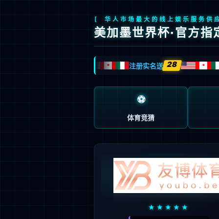
首页
产品中心