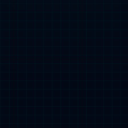
查看详情
神州云科CX-U70LS
神州云科CX-L700US
查看详情
查看