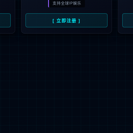
云科外设
科安全
云科软件
云科网络
神州云科CX-U70LS
1.漫反射成像，科学护眼 2.沉浸式体
验 3.HD...
查看详情